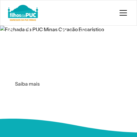
Pular para o conteúdo principal
Conheça o Programa
Filhos da PUC
O Programa de Acompanhamento de Egressos faz parte da
Política Institucional da PUC Minas.
Saiba mais
Previous
Next