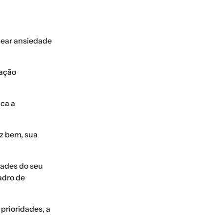
dear ansiedade
pação
ica a
az bem, sua
idades do seu
adro de
 prioridades, a