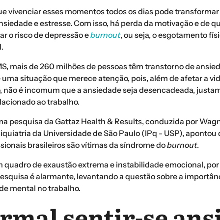
ue vivenciar esses momentos todos os dias pode transformar
nsiedade e estresse. Com isso, há perda da motivação e de q
ar o risco de depressão e
burnout
, ou seja, o esgotamento fís
.
, mais de 260 milhões de pessoas têm transtorno de ansie
uma situação que merece atenção, pois, além de afetar a vid
 não é incomum que a ansiedade seja desencadeada, justam
lacionado ao trabalho.
ma pesquisa da Gattaz Health & Results, conduzida por Wagn
siquiatria da Universidade de São Paulo (IPq - USP), apontou 
ssionais brasileiros são vítimas da síndrome do
burnout
.
 quadro de exaustão extrema e instabilidade emocional, por 
pesquisa é alarmante, levantando a questão sobre a importân
de mental no trabalho.
rmal sentir-se ans