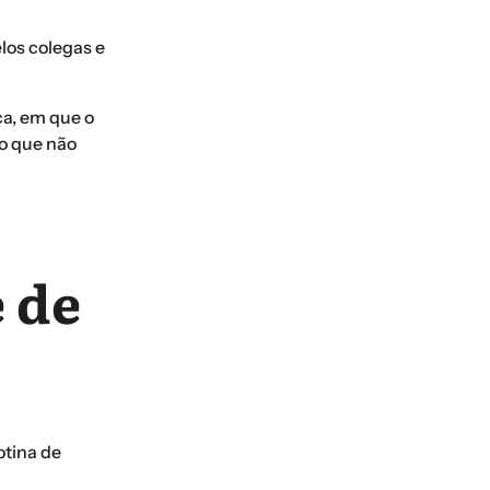
los colegas e
ça, em que o
do que não
 de
otina de