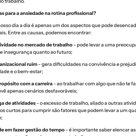
o trabalho.
s para a ansiedade na rotina profissional?
 nosso dia a dia é apenas um dos aspectos que pode desenca
ais. Entre as causas, podemos encontrar:
ividade no mercado de trabalho
- pode levar a uma preocu
 e insegurança quanto ao futuro;
anizacional ruim
- gera dificuldades na convivência e prejud
dade e o bem-estar;
propósito com a carreira
- ao trabalhar com algo que não te f
vê apenas cenários desfavoráveis;
a de atividades
- o excesso de trabalho, aliado a outras ativ
azos curtos para cumprir são fatores que podem levar a um qu
;
de em fazer gestão do tempo
- é importante saber elencar as