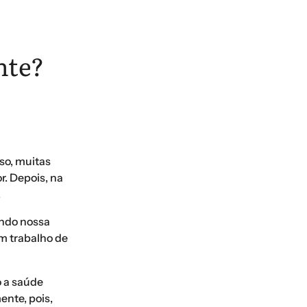
nte?
so, muitas
r. Depois, na
.
indo nossa
um trabalho de
o a saúde
ente, pois,