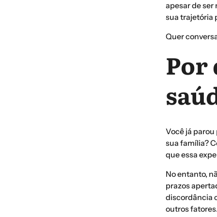
apesar de ser 
sua trajetória 
Quer conversa
Por 
saúd
Você já parou
sua família? C
que essa exper
No entanto, n
prazos apertad
discordância 
outros fatores