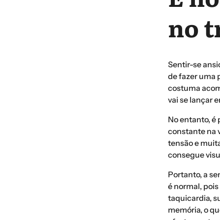
no t
Sentir-se ansi
de fazer uma 
costuma acomp
vai se lançar 
No entanto, é
constante na v
tensão e muit
consegue visua
Portanto, a se
é normal, pois
taquicardia, s
memória, o que