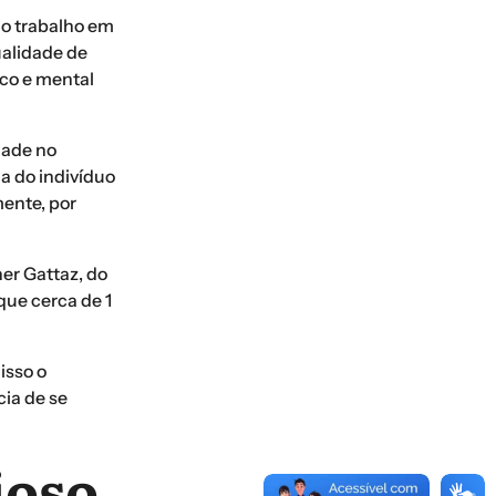
 o trabalho em
ualidade de
ico e mental
dade no
a do indivíduo
ente, por
er Gattaz, do
que cerca de 1
isso o
cia de se
ioso