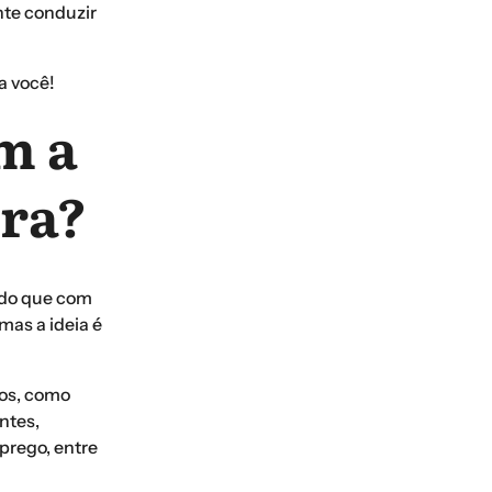
nte conduzir
a você!
m a
ira?
 do que com
mas a ideia é
tos, como
ntes,
prego, entre