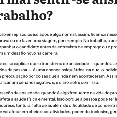
rabalho?
oso em episódios isolados é algo normal, assim, ficamos nes
prova ou de fazer uma viagem, por exemplo. No trabalho, a a
anhar o candidato antes da entrevista de emprego ou o pro
em um desafio novo na carreira.
 preciso explicar que o transtorno de ansiedade — quando a 
ida da pessoa —, é uma doença psiquiátrica, na qual o indiv
a preocupação por coisas que ainda nem aconteceram. Assim
lizar um cenário negativo e, é claro, sofre com isso.
nsação de ansiedade, quando é algo frequente na vida do prof
 afeta a saúde física e mental. Isso porque a pessoa pode ter i
udorese, tontura, falta de ar, além de dificuldade de concentr
 vai afetar em cheio suas atividades, podendo, inclusive, ger