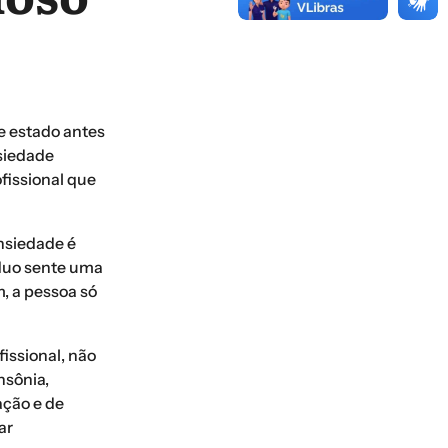
se estado antes
nsiedade
fissional que
ansiedade é
íduo sente uma
, a pessoa só
issional, não
nsônia,
ação e de
ar