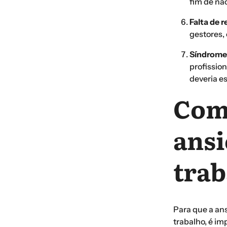
fim de nã
Falta de 
gestores,
Síndrome
profissio
deveria e
Como
ansi
trab
Para que a ans
trabalho, é i