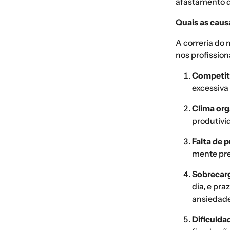
afastamento d
Quais as causa
A correria do
nos profission
Competit
excessiva
Clima org
produtivi
Falta de 
mente pre
Sobrecarg
dia, e pr
ansiedade
Dificulda