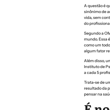
A questão é q
sinônimo de a
vida, sem cont
do profissional
Segundo a OMS
mundo. Essa é 
como um todo,
algum fator re
Além disso, u
Instituto de P
a cada 5 profi
Trata-se de um
resultado da 
pensar na saú
É no