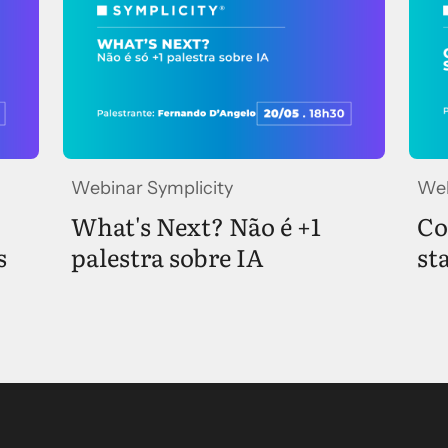
Webinar Symplicity
Web
What's Next? Não é +1
Co
s
palestra sobre IA
st