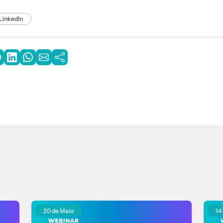
LinkedIn
20 de Maio
14