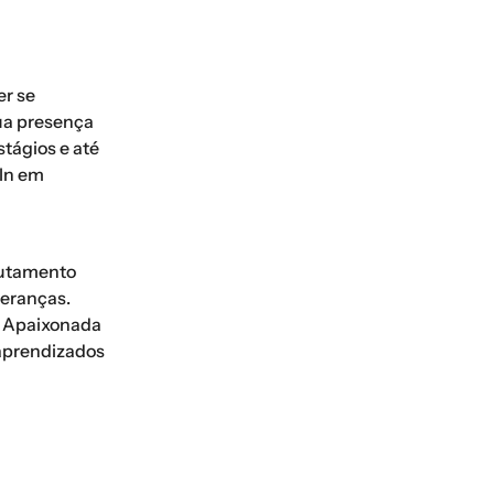
er se
sua presença
tágios e até
dIn em
rutamento
deranças.
. Apaixonada
 aprendizados