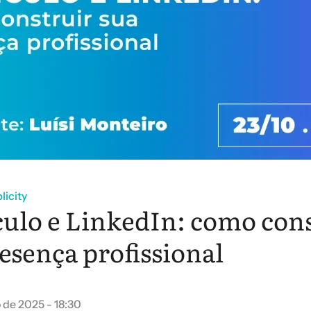
icity
culo e LinkedIn: como con
esença profissional
 de 2025 - 18:30