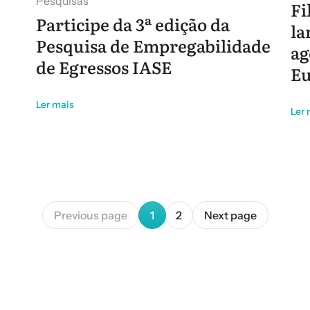
Pesquisas
Fi
Participe da 3ª edição da
la
Pesquisa de Empregabilidade
ag
de Egressos IASE
Eu
Ler mais
Ler 
Previous page
1
2
Next page
Current page
Page