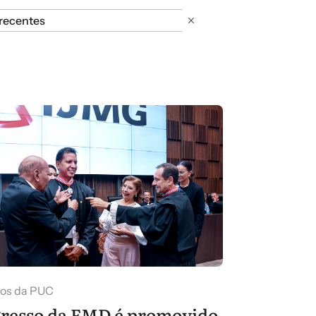
 por
recentes
hos da PUC
resso da FMD é promovido