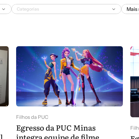
Ordenar
Mais 
Filhos da PUC
Egresso da PUC Minas
Fil
l
integra equipe de filme
Eg