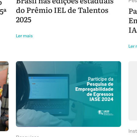
Brasil nas edições estaduais
o
Pes
do Prêmio IEL de Talentos
Pa
5ª
2025
Em
IA
Ler mais
Ler 
Ins